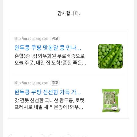
감사합니다.
http://m.coupang.com
광고
완두콩 쿠팡 맛봉달 콩 만나봐
요
혼합6종 콩! 와우회원 무료배송으로
오늘 주문, 내일 집 도착! 품질 좋은
국내산 완두콩과 혼합콩으로 건강한
밥상 쿠팡에서 준비!
http://m.coupang.com
광고
완두콩 쿠팡 신선함 가득 가성
비
갓 깐듯 신선한 국내산 완두콩, 로켓
프레시로 내일 새벽 문앞에! 와우회
원 무료배송, 30일 반품으로 안심 구
매! 신선한 콩류를 만나보세요.