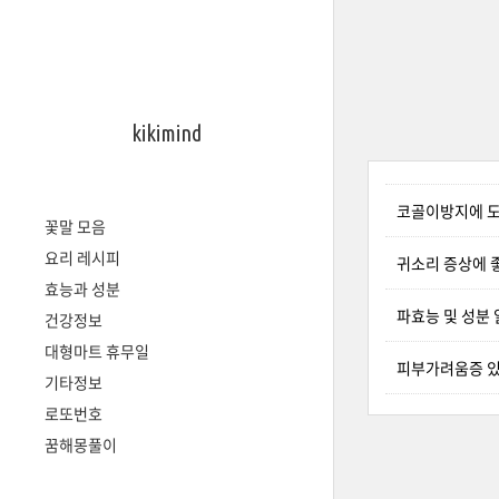
kikimind
코골이방지에 
꽃말 모음
요리 레시피
귀소리 증상에 
효능과 성분
파효능 및 성분
건강정보
대형마트 휴무일
피부가려움증 
기타정보
로또번호
꿈해몽풀이